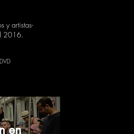
 y artistas
-
el 2016.
DVD
n en