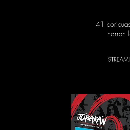
41 boricuas 
narran 
STREAM