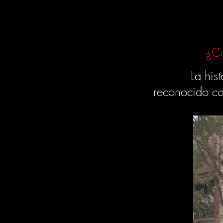
¿Có
La his
reconocido co