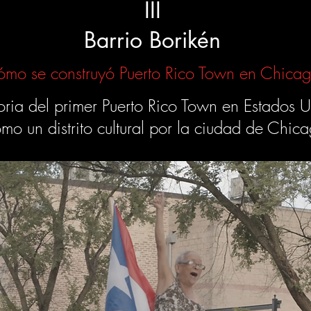
III
Barrio Borikén
mo se construyó Puerto Rico Town en Chica
toria del primer Puerto Rico Town en Estados 
mo un distrito cultural por la ciudad de Chi