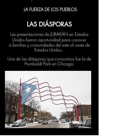
LA FUERZA DE LOS PUEBLOS
LAS DIÁSPORAS
Las presentaciones de JURAKÁN en Estados
Unidos fueron oportunidad para
conocer
a familias y comunidades
del este al oeste de
Estados Unidos.
Una de las diásporas que conocimos fue la de
Humboldt Park en Chicago.