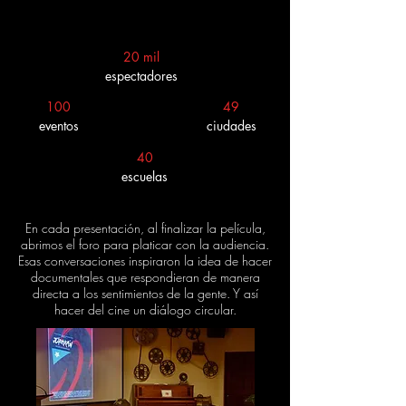
20 mil
espectadores
100
49
eventos
ciudades
40
escuelas
En cada presentación, al finalizar la película,
abrimos el foro para platicar con la audiencia.
Esas conversaciones inspiraron la idea de hacer
documentales que respondieran de manera
directa a los sentimientos de la gente. Y así
hacer del cine un diálogo circular.