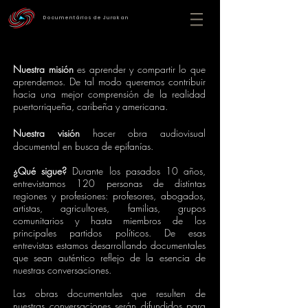
Documentários de Jurakan
Nuestra misión
es aprender y compartir lo que
aprendemos. De tal modo queremos contribuir
hacia una mejor comprensión de la realidad
puertorriqueña, caribeña y americana.
Nuestra visión
hacer obra audiovisual
documental en busca de epifanías.
¿Qué sigue?
Durante los pasados 10 años,
entrevistamos 120 personas de distintas
regiones y profesiones: profesores, abogados,
artistas, agricultores, familias, grupos
comunitarios y hasta miembros de los
principales partidos políticos. De esas
entrevistas estamos desarrollando documentales
que sean auténtico reflejo de la esencia de
nuestras conversaciones.
Las obras documentales que resulten de
nuestras conversaciones serán difundidos para