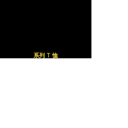
系列 T 恤
*仅适用于
波多黎各和
美国
20 美元*